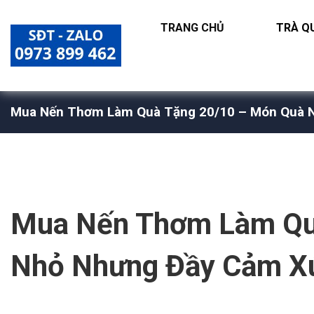
TRANG CHỦ
TRÀ QU
Mua Nến Thơm Làm Quà Tặng 20/10 – Món Quà N
Mua Nến Thơm Làm Qu
Nhỏ Nhưng Đầy Cảm Xú