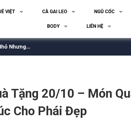
Ê VIỆT
CÀ GAI LEO
NGŨ CỐC
BODY
LIÊN HỆ
hỏ Nhưng...
à Tặng 20/10 – Món Qu
c Cho Phái Đẹp