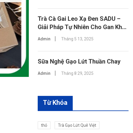
Trà Cà Gai Leo Xạ Đen SADU –
Giải Pháp Tự Nhiên Cho Gan Khỏe
Mạnh
Admin
Tháng 5 13, 2025
Sữa Nghệ Gạo Lứt Thuần Chay
Admin
Tháng 8 29, 2025
Từ Khóa
thỏ
Trà Gạo Lứt Quê Việt