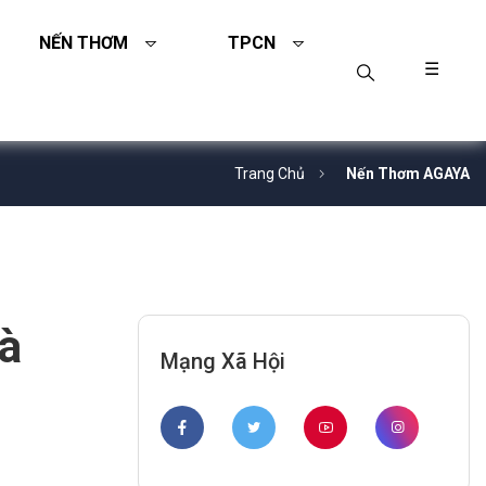
NẾN THƠM
TPCN
☰
Trang Chủ
Nến Thơm AGAYA
à
Mạng Xã Hội