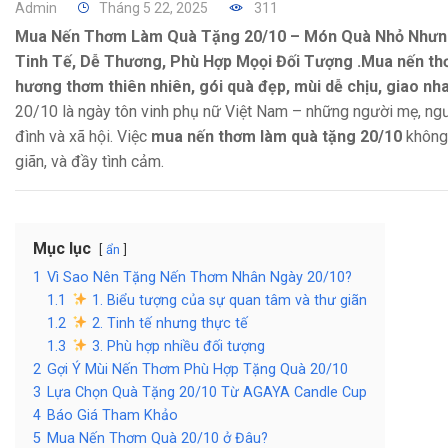
Admin
Tháng 5 22, 2025
311
Mua Nến Thơm Làm Quà Tặng 20/10 – Món Quà Nhỏ Nhưng
Tinh Tế, Dễ Thương, Phù Hợp Mọọi Đối Tượng .Mua nến th
hương thơm thiên nhiên, gói quà đẹp, mùi dễ chịu, giao nh
20/10 là ngày tôn vinh phụ nữ Việt Nam – những người mẹ, ngườ
đình và xã hội. Việc
mua nến thơm làm quà tặng 20/10
không 
giãn, và đầy tình cảm.
Mục lục
ẩn
1
Vì Sao Nên Tặng Nến Thơm Nhân Ngày 20/10?
1.1
1. Biểu tượng của sự quan tâm và thư giãn
1.2
2. Tinh tế nhưng thực tế
1.3
3. Phù hợp nhiều đối tượng
2
Gợi Ý Mùi Nến Thơm Phù Hợp Tặng Quà 20/10
3
Lựa Chọn Quà Tặng 20/10 Từ AGAYA Candle Cup
4
Báo Giá Tham Khảo
5
Mua Nến Thơm Quà 20/10 ở Đâu?