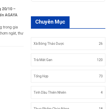
 20/10 –
 Nến AGAYA
Chuyên Mục
g trong gia
thơm ngàt, thư
Xà Bông Thảo Dược
26
Trà Mát Gan
120
Tổng Hợp
73
Tinh Dầu Thiên Nhiên
4
Thực Phẩm Chức Năng
18