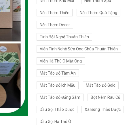
Nến Thơm Khử Mùi
Nến Thơm Spa
Nến Thơm Thiền
Nến Thơm Quà Tặng
Nến Thơm Decor
Tinh Bột Nghệ Thuận Thiên
Viên Tinh Nghệ Sữa Ong Chúa Thuận Thiên
Viên Hà Thủ Ô Mật Ong
Mật Táo Đỏ Tâm An
Mật Táo Đỏ Ích Mẫu
Mật Táo Đỏ Gold
Mật Táo Đỏ Đẳng Sâm
Bột Nêm Rau Củ
Dầu Gội Thảo Dược
Xà Bông Thảo Dược
Dầu Gội Hà Thủ Ô