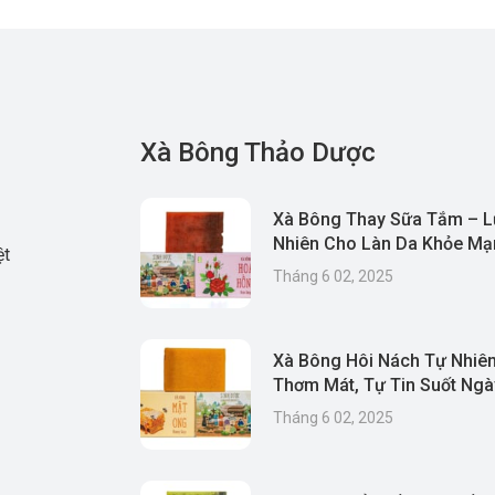
Xà Bông Thảo Dược
Xà Bông Thay Sữa Tắm – L
Nhiên Cho Làn Da Khỏe Mạn
ệt
& Thân Thiện Môi Trường
Tháng 6 02, 2025
Xà Bông Hôi Nách Tự Nhiên
Thơm Mát, Tự Tin Suốt Ngà
Tháng 6 02, 2025