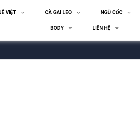
Ê VIỆT
CÀ GAI LEO
NGŨ CỐC
BODY
LIÊN HỆ