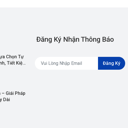
Đăng Ký Nhận Thông Báo
ựa Chọn Tự
h, Tiết Kiệm
Đăng Ký
 – Giái Pháp
y Dài