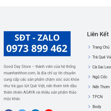
Liên Kết
Trang Chủ
Trà Quê Vi
Good Day Store – thành viên của hệ thống
Cà Gai Leo
muanhanhhon.com, là địa chỉ uy tín chuyên
Ngũ Cốc
cung cấp các sản phẩm chăm sóc sức khỏe
như trà gạo lứt Quê Việt, nến thơm tinh dầu
Nến Thơm
thiên nhiên AGAYA và nhiều sản phẩm thảo
TPCN
mộc khác.
Body