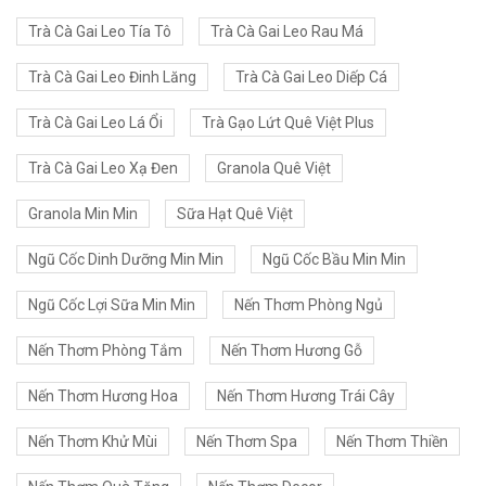
Trà Cà Gai Leo Tía Tô
Trà Cà Gai Leo Rau Má
Trà Cà Gai Leo Đinh Lăng
Trà Cà Gai Leo Diếp Cá
Trà Cà Gai Leo Lá Ổi
Trà Gạo Lứt Quê Việt Plus
Trà Cà Gai Leo Xạ Đen
Granola Quê Việt
Granola Min Min
Sữa Hạt Quê Việt
Ngũ Cốc Dinh Dưỡng Min Min
Ngũ Cốc Bầu Min Min
Ngũ Cốc Lợi Sữa Min Min
Nến Thơm Phòng Ngủ
Nến Thơm Phòng Tắm
Nến Thơm Hương Gỗ
Nến Thơm Hương Hoa
Nến Thơm Hương Trái Cây
Nến Thơm Khử Mùi
Nến Thơm Spa
Nến Thơm Thiền