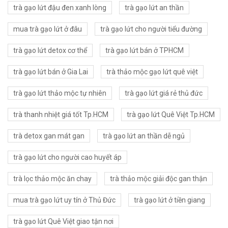
trà gạo lứt đậu đen xanh lòng
trà gạo lứt an thần
mua trà gạo lứt ở đâu
trà gạo lứt cho người tiểu đường
trà gạo lứt detox cơ thể
trà gạo lứt bán ở TPHCM
trà gạo lứt bán ở Gia Lai
trà thảo mộc gạo lứt quê việt
trà gạo lứt thảo mộc tự nhiên
trà gạo lứt giá rẻ thủ đức
trà thanh nhiệt giá tốt Tp.HCM
trà gạo lứt Quê Việt Tp.HCM
trà detox gan mát gan
trà gạo lứt an thần dễ ngủ
trà gạo lứt cho người cao huyết áp
trà lọc thảo mộc ăn chay
trà thảo mộc giải độc gan thận
mua trà gạo lứt uy tín ở Thủ Đức
trà gạo lứt ở tiền giang
trà gạo lứt Quê Việt giao tận nơi