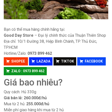
Bạn có thể mua hàng chính hãng tại:
Good Day Store
– Đại lý chính thức của Thuận Thiên Shop
Địa chỉ: 10/1 Đường 38, Hiệp Bình Chánh, TP. Thủ Đức,
TP.HCM
Hotline/Zalo:
0973 899 462
SHOPEE
LAZADA
TIKTOK
FACEBOOK
ZALO : 0973 899 462
Giá bao nhiêu?
Quy cách: Hủ 330g
Giá bán lẻ: 260.000đ/hủ
Mua từ 2 hủ:
255.000đ/hủ
Miễn phí giao hàng khi mua từ 2 hủ