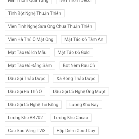
Nến Thơm Quà Tặng
Nến Thơm Decor
Tinh Bột Nghệ Thuận Thiên
Viên Tinh Nghệ Sữa Ong Chúa Thuận Thiên
Viên Hà Thủ Ô Mật Ong
Mật Táo Đỏ Tâm An
Mật Táo Đỏ Ích Mẫu
Mật Táo Đỏ Gold
Mật Táo Đỏ Đẳng Sâm
Bột Nêm Rau Củ
Dầu Gội Thảo Dược
Xà Bông Thảo Dược
Dầu Gội Hà Thủ Ô
Dầu Gội Cỏ Nghệ Óng Mượt
Dầu Gội Cỏ Nghệ Tơi Bồng
Lương Khô Bay
Lương Khô BB702
Lương Khô Cacao
Cao Sao Vàng TW3
Hộp Diêm Good Day