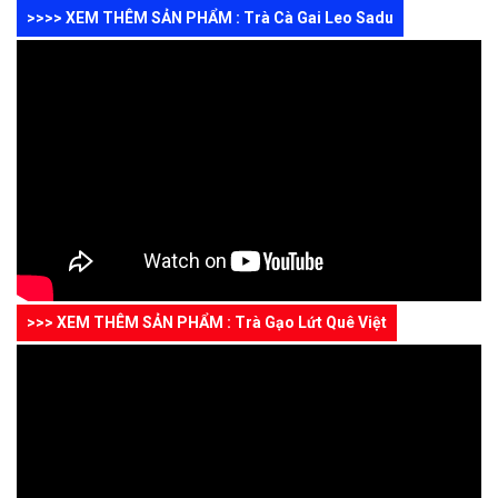
>>>> XEM THÊM SẢN PHẨM : Trà Cà Gai Leo Sadu
>>> XEM THÊM SẢN PHẨM : Trà Gạo Lứt Quê Việt