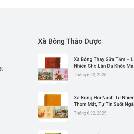
Xà Bông Thảo Dược
Xà Bông Thay Sữa Tắm – L
Nhiên Cho Làn Da Khỏe Mạn
ệt
& Thân Thiện Môi Trường
Tháng 6 02, 2025
Xà Bông Hôi Nách Tự Nhiên
Thơm Mát, Tự Tin Suốt Ngà
Tháng 6 02, 2025