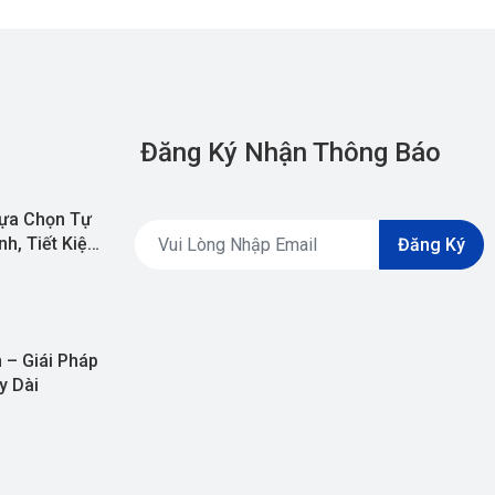
Đăng Ký Nhận Thông Báo
ựa Chọn Tự
h, Tiết Kiệm
Đăng Ký
 – Giái Pháp
y Dài