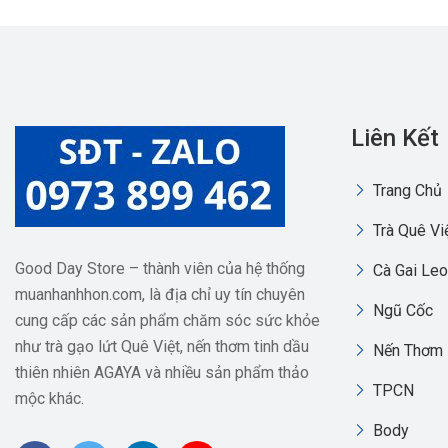
Liên Kết
Trang Chủ
Trà Quê Vi
Good Day Store – thành viên của hệ thống
Cà Gai Leo
muanhanhhon.com, là địa chỉ uy tín chuyên
Ngũ Cốc
cung cấp các sản phẩm chăm sóc sức khỏe
như trà gạo lứt Quê Việt, nến thơm tinh dầu
Nến Thơm
thiên nhiên AGAYA và nhiều sản phẩm thảo
TPCN
mộc khác.
Body