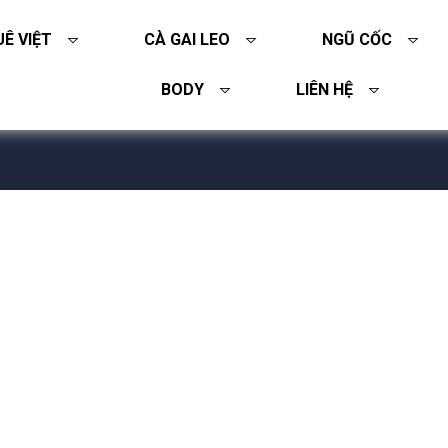
Ê VIỆT
CÀ GAI LEO
NGŨ CỐC
BODY
LIÊN HỆ