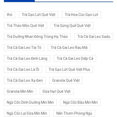
thỏ
Trà Gạo Lứt Quê Việt
Trà Hoa Cúc Gạo Lứt
Trà Thảo Mộc Quê Việt
Trà Gừng Quế Quê Việt
Trà Dưỡng Nhan Đông Trùng Hạ Thảo
Trà Cà Gai Leo Sadu
Trà Cà Gai Leo Tía Tô
Trà Cà Gai Leo Rau Má
Trà Cà Gai Leo Đinh Lăng
Trà Cà Gai Leo Diếp Cá
Trà Cà Gai Leo Lá Ổi
Trà Gạo Lứt Quê Việt Plus
Trà Cà Gai Leo Xạ Đen
Granola Quê Việt
Granola Min Min
Sữa Hạt Quê Việt
Ngũ Cốc Dinh Dưỡng Min Min
Ngũ Cốc Bầu Min Min
Ngũ Cốc Lợi Sữa Min Min
Nến Thơm Phòng Ngủ