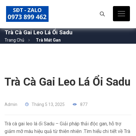
Trà Cà Gai Leo Lá Ổi Sadu
Trang Chủ
Trà Mát Gan
Trà Cà Gai Leo Lá Ổi Sadu
Admin
Tháng 5 13, 2025
877
Trà cà gai leo lá ổi Sadu – Giải pháp thải độc gan, hỗ trợ
giảm mỡ máu hiệu quả từ thiên nhiên .Tìm hiểu chi tiết về Trà