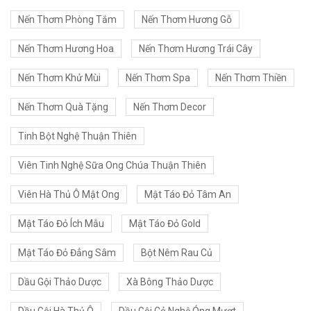
Nến Thơm Phòng Tắm
Nến Thơm Hương Gỗ
Nến Thơm Hương Hoa
Nến Thơm Hương Trái Cây
Nến Thơm Khử Mùi
Nến Thơm Spa
Nến Thơm Thiền
Nến Thơm Quà Tặng
Nến Thơm Decor
Tinh Bột Nghệ Thuận Thiên
Viên Tinh Nghệ Sữa Ong Chúa Thuận Thiên
Viên Hà Thủ Ô Mật Ong
Mật Táo Đỏ Tâm An
Mật Táo Đỏ Ích Mẫu
Mật Táo Đỏ Gold
Mật Táo Đỏ Đẳng Sâm
Bột Nêm Rau Củ
Dầu Gội Thảo Dược
Xà Bông Thảo Dược