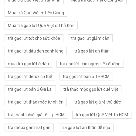
Mua trà Quê Việt ở Tây Ninh
Mua trà Quê Việt ở Long An
Mua trà Quê Việt ở Tiền Giang
Mua trà gạo lứt Quê Việt ở Thủ Đức
trà gạo lứt tốt cho sức khỏe
trà gạo lứt giảm cân
trà gạo lứt đậu đen xanh lòng
trà gạo lứt an thần
mua trà gạo lứt ở đâu
trà gạo lứt cho người tiểu đường
trà gạo lứt detox cơ thể
trà gạo lứt bán ở TPHCM
trà gạo lứt bán ở Gia Lai
trà thảo mộc gạo lứt quê việt
trà gạo lứt thảo mộc tự nhiên
trà gạo lứt giá rẻ thủ đức
trà thanh nhiệt giá tốt Tp.HCM
trà gạo lứt Quê Việt Tp.HCM
trà detox gan mát gan
trà gạo lứt an thần dễ ngủ