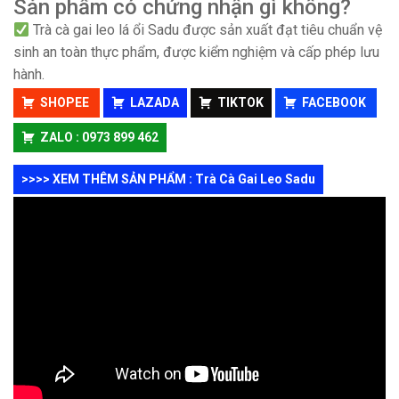
Sản phẩm có chứng nhận gì không?
Trà cà gai leo lá ổi Sadu được sản xuất đạt tiêu chuẩn vệ
sinh an toàn thực phẩm, được kiểm nghiệm và cấp phép lưu
hành.
SHOPEE
LAZADA
TIKTOK
FACEBOOK
ZALO : 0973 899 462
>>>> XEM THÊM SẢN PHẨM : Trà Cà Gai Leo Sadu