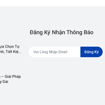
Đăng Ký Nhận Thông Báo
ựa Chọn Tự
h, Tiết Kiệm
Đăng Ký
 – Giái Pháp
y Dài