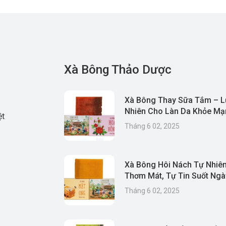
Xà Bông Thảo Dược
Xà Bông Thay Sữa Tắm – L
Nhiên Cho Làn Da Khỏe Mạn
ệt
& Thân Thiện Môi Trường
Tháng 6 02, 2025
Xà Bông Hôi Nách Tự Nhiên
Thơm Mát, Tự Tin Suốt Ngà
Tháng 6 02, 2025