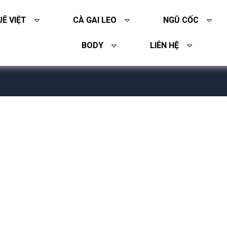
Ê VIỆT
CÀ GAI LEO
NGŨ CỐC
BODY
LIÊN HỆ