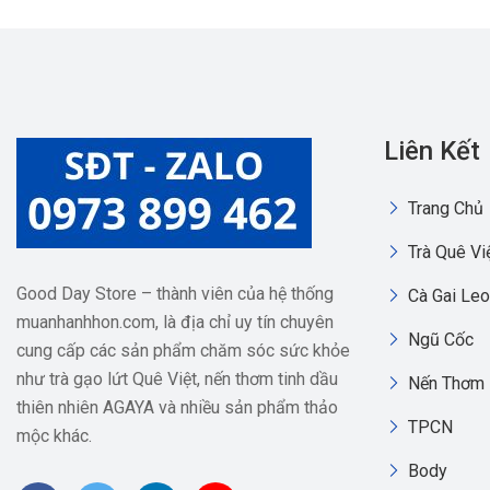
Liên Kết
Trang Chủ
Trà Quê Vi
Good Day Store – thành viên của hệ thống
Cà Gai Leo
muanhanhhon.com, là địa chỉ uy tín chuyên
Ngũ Cốc
cung cấp các sản phẩm chăm sóc sức khỏe
như trà gạo lứt Quê Việt, nến thơm tinh dầu
Nến Thơm
thiên nhiên AGAYA và nhiều sản phẩm thảo
TPCN
mộc khác.
Body