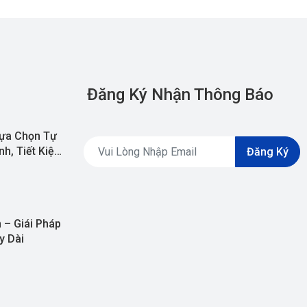
Đăng Ký Nhận Thông Báo
ựa Chọn Tự
h, Tiết Kiệm
Đăng Ký
 – Giái Pháp
y Dài