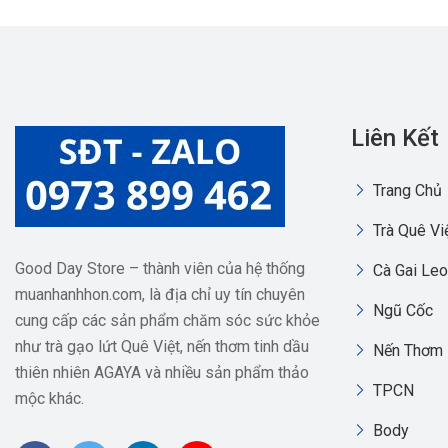
Liên Kết
Trang Chủ
Trà Quê Vi
Good Day Store – thành viên của hệ thống
Cà Gai Leo
muanhanhhon.com, là địa chỉ uy tín chuyên
Ngũ Cốc
cung cấp các sản phẩm chăm sóc sức khỏe
như trà gạo lứt Quê Việt, nến thơm tinh dầu
Nến Thơm
thiên nhiên AGAYA và nhiều sản phẩm thảo
TPCN
mộc khác.
Body