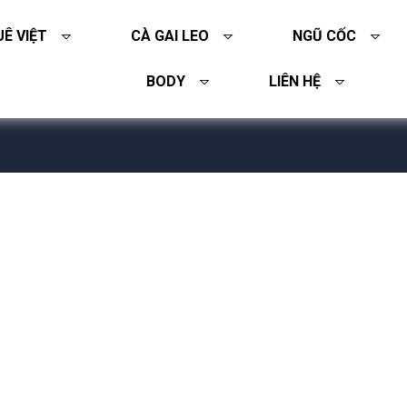
Ê VIỆT
CÀ GAI LEO
NGŨ CỐC
BODY
LIÊN HỆ