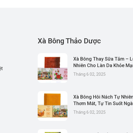
Xà Bông Thảo Dược
Xà Bông Thay Sữa Tắm – L
Nhiên Cho Làn Da Khỏe Mạn
ệt
& Thân Thiện Môi Trường
Tháng 6 02, 2025
Xà Bông Hôi Nách Tự Nhiên
Thơm Mát, Tự Tin Suốt Ngà
Tháng 6 02, 2025