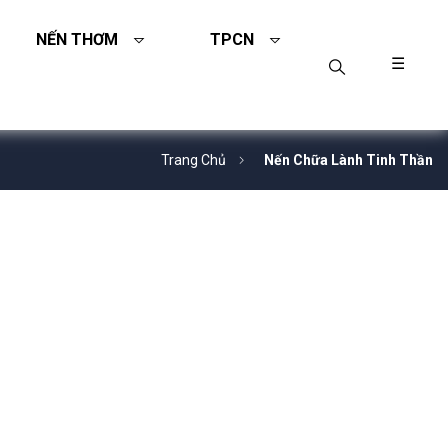
NẾN THƠM
TPCN
☰
Trang Chủ
Nến Chữa Lành Tinh Thần