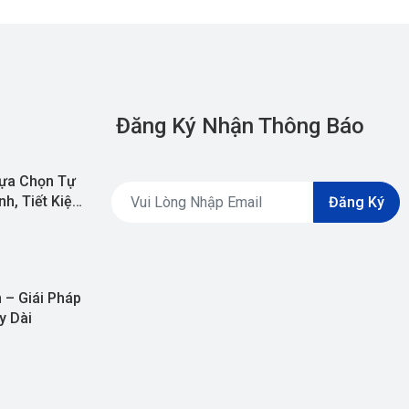
Đăng Ký Nhận Thông Báo
ựa Chọn Tự
h, Tiết Kiệm
Đăng Ký
 – Giái Pháp
y Dài