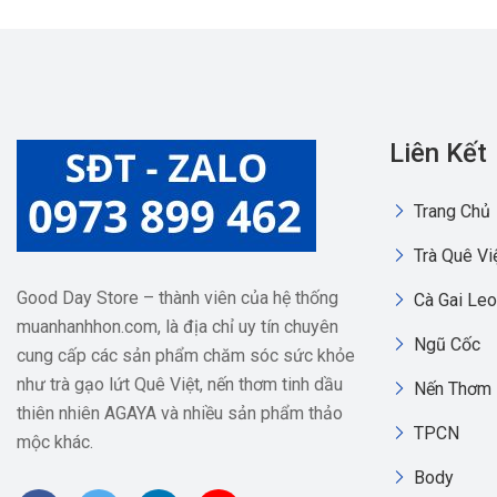
Liên Kết
Trang Chủ
Trà Quê Vi
Good Day Store – thành viên của hệ thống
Cà Gai Leo
muanhanhhon.com, là địa chỉ uy tín chuyên
Ngũ Cốc
cung cấp các sản phẩm chăm sóc sức khỏe
như trà gạo lứt Quê Việt, nến thơm tinh dầu
Nến Thơm
thiên nhiên AGAYA và nhiều sản phẩm thảo
TPCN
mộc khác.
Body