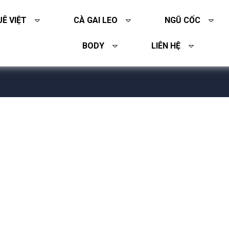
Ê VIỆT
CÀ GAI LEO
NGŨ CỐC
BODY
LIÊN HỆ