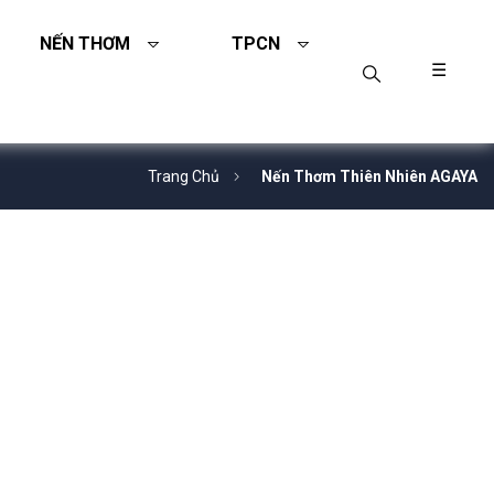
NẾN THƠM
TPCN
☰
Trang Chủ
Nến Thơm Thiên Nhiên AGAYA