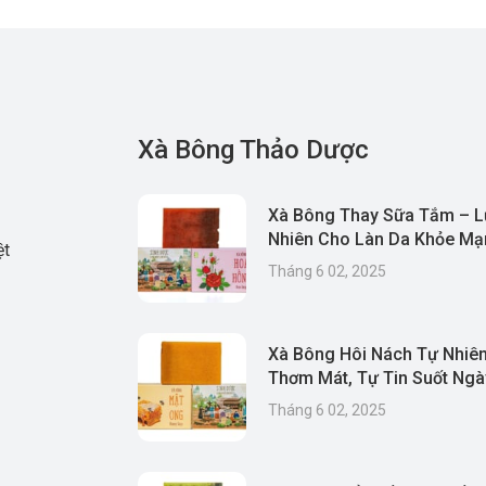
Xà Bông Thảo Dược
Xà Bông Thay Sữa Tắm – L
Nhiên Cho Làn Da Khỏe Mạn
ệt
& Thân Thiện Môi Trường
Tháng 6 02, 2025
Xà Bông Hôi Nách Tự Nhiên
Thơm Mát, Tự Tin Suốt Ngà
Tháng 6 02, 2025