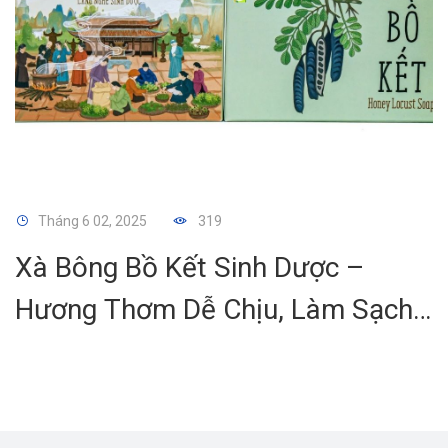
Tháng 6 02, 2025
319
Xà Bông Bồ Kết Sinh Dược –
Hương Thơm Dễ Chịu, Làm Sạch
Da Tự Nhiên Từ Thảo Mộc Dân
Gian