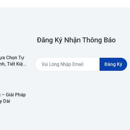
Đăng Ký Nhận Thông Báo
ựa Chọn Tự
h, Tiết Kiệm
Đăng Ký
 – Giái Pháp
y Dài