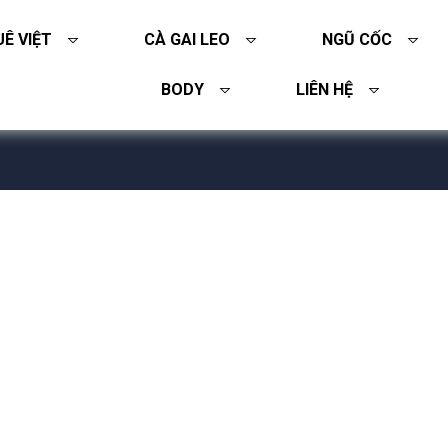
Ê VIỆT
CÀ GAI LEO
NGŨ CỐC
BODY
LIÊN HỆ