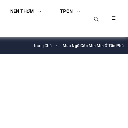
NẾN THƠM
TPCN
☰
Trang Chủ
Mua Ngũ Cốc Min Min Ở Tân Phú