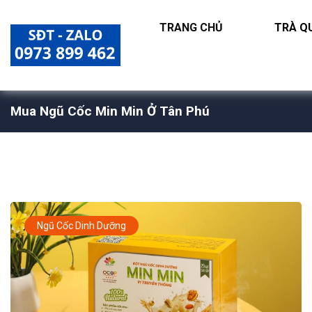
TRANG CHỦ
TRÀ QU
Mua Ngũ Cốc Min Min Ở Tân Phú
Ngũ Cốc Dinh Dưỡng