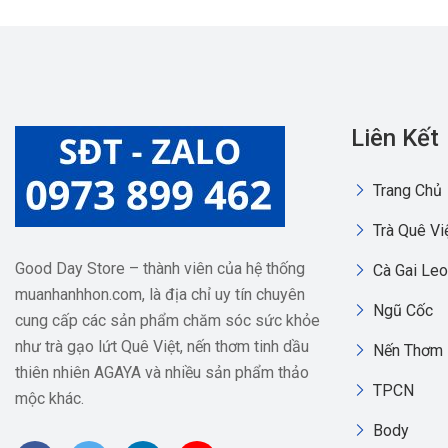
Liên Kết
Trang Chủ
Trà Quê Vi
Good Day Store – thành viên của hệ thống
Cà Gai Leo
muanhanhhon.com, là địa chỉ uy tín chuyên
Ngũ Cốc
cung cấp các sản phẩm chăm sóc sức khỏe
như trà gạo lứt Quê Việt, nến thơm tinh dầu
Nến Thơm
thiên nhiên AGAYA và nhiều sản phẩm thảo
TPCN
mộc khác.
Body