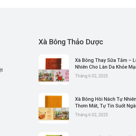
Xà Bông Thảo Dược
Xà Bông Thay Sữa Tắm – L
Nhiên Cho Làn Da Khỏe Mạn
ệt
& Thân Thiện Môi Trường
Tháng 6 02, 2025
Xà Bông Hôi Nách Tự Nhiên
Thơm Mát, Tự Tin Suốt Ngà
Tháng 6 02, 2025