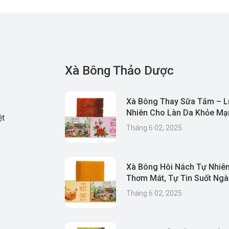
Xà Bông Thảo Dược
Xà Bông Thay Sữa Tắm – L
Nhiên Cho Làn Da Khỏe Mạn
ệt
& Thân Thiện Môi Trường
Tháng 6 02, 2025
Xà Bông Hôi Nách Tự Nhiên
Thơm Mát, Tự Tin Suốt Ngà
Tháng 6 02, 2025