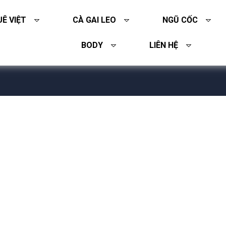
Ê VIỆT
CÀ GAI LEO
NGŨ CỐC
BODY
LIÊN HỆ