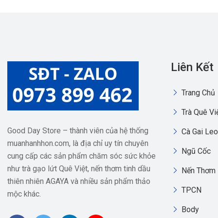
Liên Kết
Trang Chủ
Trà Quê Vi
Good Day Store – thành viên của hệ thống
Cà Gai Leo
muanhanhhon.com, là địa chỉ uy tín chuyên
Ngũ Cốc
cung cấp các sản phẩm chăm sóc sức khỏe
như trà gạo lứt Quê Việt, nến thơm tinh dầu
Nến Thơm
thiên nhiên AGAYA và nhiều sản phẩm thảo
TPCN
mộc khác.
Body