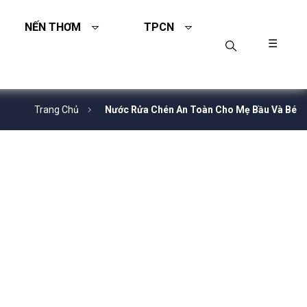
NẾN THƠM
TPCN
☰
Trang Chủ
Nước Rửa Chén An Toàn Cho Mẹ Bầu Và Bé