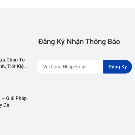
Đăng Ký Nhận Thông Báo
ựa Chọn Tự
h, Tiết Kiệm
Đăng Ký
 – Giái Pháp
y Dài