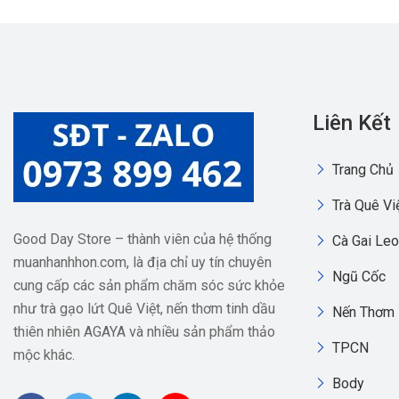
Liên Kết
Trang Chủ
Trà Quê Vi
Good Day Store – thành viên của hệ thống
Cà Gai Leo
muanhanhhon.com, là địa chỉ uy tín chuyên
Ngũ Cốc
cung cấp các sản phẩm chăm sóc sức khỏe
như trà gạo lứt Quê Việt, nến thơm tinh dầu
Nến Thơm
thiên nhiên AGAYA và nhiều sản phẩm thảo
TPCN
mộc khác.
Body