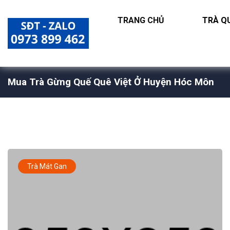
TRANG CHỦ
TRÀ QU
Mua Trà Gừng Quế Quê Việt Ở Huyện Hóc Môn
Trà Mát Gan