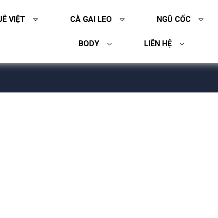
Ê VIỆT
CÀ GAI LEO
NGŨ CỐC
BODY
LIÊN HỆ