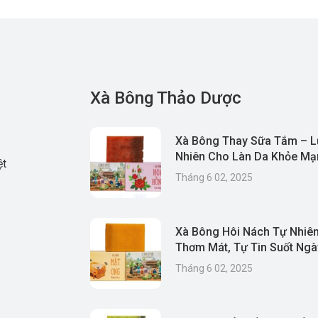
Xà Bông Thảo Dược
Xà Bông Thay Sữa Tắm – L
Nhiên Cho Làn Da Khỏe Mạn
ệt
& Thân Thiện Môi Trường
Tháng 6 02, 2025
Xà Bông Hôi Nách Tự Nhiên
Thơm Mát, Tự Tin Suốt Ngà
Tháng 6 02, 2025