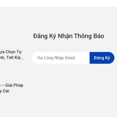
Đăng Ký Nhận Thông Báo
ựa Chọn Tự
h, Tiết Kiệm
Đăng Ký
 – Giái Pháp
y Dài