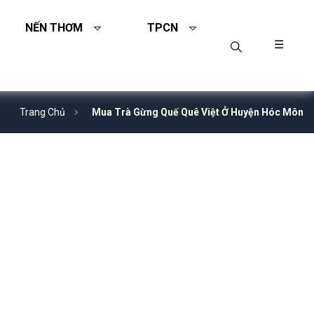
NẾN THƠM
TPCN
☰
Trang Chủ
Mua Trà Gừng Quế Quê Việt Ở Huyện Hóc Môn