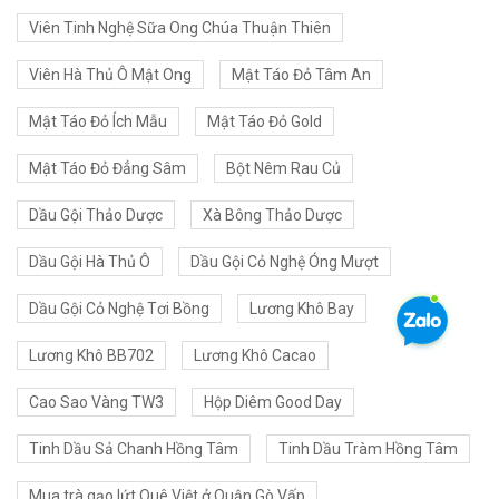
Viên Tinh Nghệ Sữa Ong Chúa Thuận Thiên
Viên Hà Thủ Ô Mật Ong
Mật Táo Đỏ Tâm An
Mật Táo Đỏ Ích Mẫu
Mật Táo Đỏ Gold
Mật Táo Đỏ Đẳng Sâm
Bột Nêm Rau Củ
Dầu Gội Thảo Dược
Xà Bông Thảo Dược
Dầu Gội Hà Thủ Ô
Dầu Gội Cỏ Nghệ Óng Mượt
Dầu Gội Cỏ Nghệ Tơi Bồng
Lương Khô Bay
Lương Khô BB702
Lương Khô Cacao
Cao Sao Vàng TW3
Hộp Diêm Good Day
Tinh Dầu Sả Chanh Hồng Tâm
Tinh Dầu Tràm Hồng Tâm
Mua trà gạo lứt Quê Việt ở Quận Gò Vấp