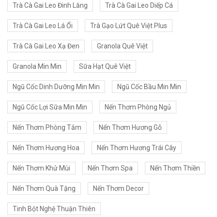
Trà Cà Gai Leo Đinh Lăng
Trà Cà Gai Leo Diếp Cá
Trà Cà Gai Leo Lá Ổi
Trà Gạo Lứt Quê Việt Plus
Trà Cà Gai Leo Xạ Đen
Granola Quê Việt
Granola Min Min
Sữa Hạt Quê Việt
Ngũ Cốc Dinh Dưỡng Min Min
Ngũ Cốc Bầu Min Min
Ngũ Cốc Lợi Sữa Min Min
Nến Thơm Phòng Ngủ
Nến Thơm Phòng Tắm
Nến Thơm Hương Gỗ
Nến Thơm Hương Hoa
Nến Thơm Hương Trái Cây
Nến Thơm Khử Mùi
Nến Thơm Spa
Nến Thơm Thiền
Nến Thơm Quà Tặng
Nến Thơm Decor
Tinh Bột Nghệ Thuận Thiên