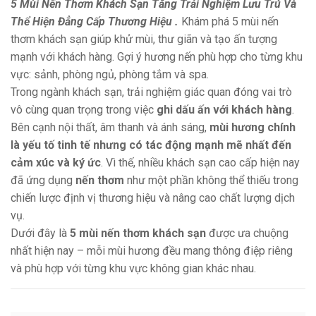
Đẳng Cấp Thương Hiệu
5 Mùi Nến Thơm Khách Sạn Tăng Trải Nghiệm Lưu Trú Và
Thể Hiện Đẳng Cấp Thương Hiệu .
Khám phá 5 mùi nến
thơm khách sạn giúp khử mùi, thư giãn và tạo ấn tượng
mạnh với khách hàng. Gợi ý hương nến phù hợp cho từng khu
vực: sảnh, phòng ngủ, phòng tắm và spa.
Trong ngành khách sạn, trải nghiệm giác quan đóng vai trò
vô cùng quan trọng trong việc
ghi dấu ấn với khách hàng
.
Bên cạnh nội thất, âm thanh và ánh sáng,
mùi hương chính
là yếu tố tinh tế nhưng có tác động mạnh mẽ nhất đến
cảm xúc và ký ức
. Vì thế, nhiều khách sạn cao cấp hiện nay
đã ứng dụng
nến thơm
như một phần không thể thiếu trong
chiến lược định vị thương hiệu và nâng cao chất lượng dịch
vụ.
Dưới đây là
5 mùi nến thơm khách sạn
được ưa chuộng
nhất hiện nay – mỗi mùi hương đều mang thông điệp riêng
và phù hợp với từng khu vực không gian khác nhau.