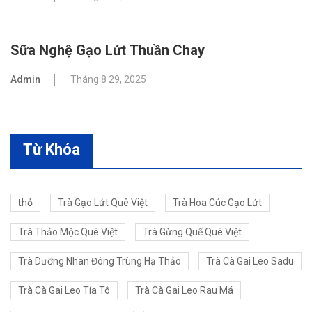
Sữa Nghệ Gạo Lứt Thuần Chay
Admin
Tháng 8 29, 2025
Từ Khóa
thỏ
Trà Gạo Lứt Quê Việt
Trà Hoa Cúc Gạo Lứt
Trà Thảo Mộc Quê Việt
Trà Gừng Quế Quê Việt
Trà Dưỡng Nhan Đông Trùng Hạ Thảo
Trà Cà Gai Leo Sadu
Trà Cà Gai Leo Tía Tô
Trà Cà Gai Leo Rau Má