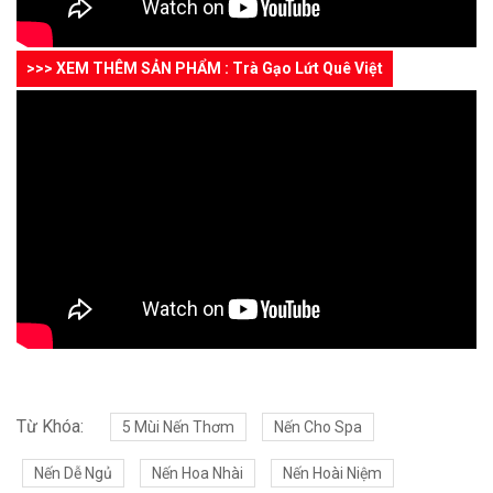
>>> XEM THÊM SẢN PHẨM : Trà Gạo Lứt Quê Việt
Từ Khóa:
5 Mùi Nến Thơm
Nến Cho Spa
Nến Dễ Ngủ
Nến Hoa Nhài
Nến Hoài Niệm