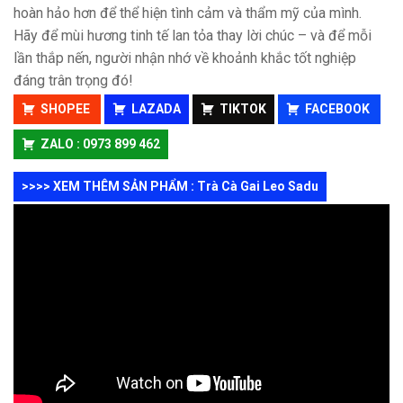
hoàn hảo hơn để thể hiện tình cảm và thẩm mỹ của mình.
Hãy để mùi hương tinh tế lan tỏa thay lời chúc – và để mỗi
lần thắp nến, người nhận nhớ về khoảnh khắc tốt nghiệp
đáng trân trọng đó!
SHOPEE
LAZADA
TIKTOK
FACEBOOK
ZALO : 0973 899 462
>>>> XEM THÊM SẢN PHẨM : Trà Cà Gai Leo Sadu