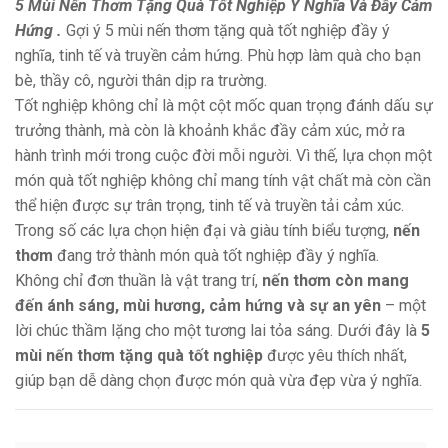
5 Mùi Nến Thơm Tặng Quà Tốt Nghiệp Ý Nghĩa Và Đầy Cảm
Hứng .
Gợi ý 5 mùi nến thơm tặng quà tốt nghiệp đầy ý
nghĩa, tinh tế và truyền cảm hứng. Phù hợp làm quà cho bạn
bè, thầy cô, người thân dịp ra trường.
Tốt nghiệp không chỉ là một cột mốc quan trọng đánh dấu sự
trưởng thành, mà còn là khoảnh khắc đầy cảm xúc, mở ra
hành trình mới trong cuộc đời mỗi người. Vì thế, lựa chọn một
món quà tốt nghiệp không chỉ mang tính vật chất mà còn cần
thể hiện được sự trân trọng, tinh tế và truyền tải cảm xúc.
Trong số các lựa chọn hiện đại và giàu tính biểu tượng,
nến
thơm
đang trở thành món quà tốt nghiệp đầy ý nghĩa.
Không chỉ đơn thuần là vật trang trí,
nến thơm còn mang
đến ánh sáng, mùi hương, cảm hứng và sự an yên
– một
lời chúc thầm lặng cho một tương lai tỏa sáng. Dưới đây là
5
mùi nến thơm tặng quà tốt nghiệp
được yêu thích nhất,
giúp bạn dễ dàng chọn được món quà vừa đẹp vừa ý nghĩa.