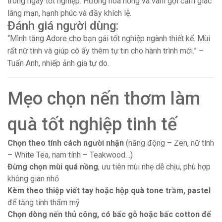
trong ngày tốt nghiệp. Hương hoa hồng và vani gợi cảm giác
lãng mạn, hạnh phúc và đầy khích lệ.
Đánh giá người dùng:
“Mình tặng Adore cho bạn gái tốt nghiệp ngành thiết kế. Mùi
rất nữ tính và giúp cô ấy thêm tự tin cho hành trình mới.” –
Tuấn Anh, nhiếp ảnh gia tự do.
Mẹo chọn nến thơm làm
quà tốt nghiệp tinh tế
Chọn theo tính cách người nhận
(năng động – Zen, nữ tính
– White Tea, nam tính – Teakwood…)
Đừng chọn mùi quá nồng
, ưu tiên mùi nhẹ dễ chịu, phù hợp
không gian nhỏ
Kèm theo thiệp viết tay hoặc hộp quà tone trầm, pastel
để tăng tính thẩm mỹ
Chọn dòng nến thủ công, có bấc gỗ hoặc bấc cotton để