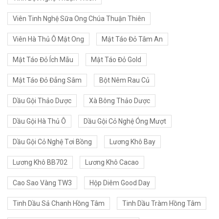
Viên Tinh Nghệ Sữa Ong Chúa Thuận Thiên
Viên Hà Thủ Ô Mật Ong
Mật Táo Đỏ Tâm An
Mật Táo Đỏ Ích Mẫu
Mật Táo Đỏ Gold
Mật Táo Đỏ Đẳng Sâm
Bột Nêm Rau Củ
Dầu Gội Thảo Dược
Xà Bông Thảo Dược
Dầu Gội Hà Thủ Ô
Dầu Gội Cỏ Nghệ Óng Mượt
Dầu Gội Cỏ Nghệ Tơi Bồng
Lương Khô Bay
Lương Khô BB702
Lương Khô Cacao
Cao Sao Vàng TW3
Hộp Diêm Good Day
Tinh Dầu Sả Chanh Hồng Tâm
Tinh Dầu Tràm Hồng Tâm