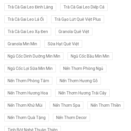
Trà Cà Gai Leo Đinh Lăng
Trà Cà Gai Leo Diếp Cá
Trà Cà Gai Leo Lá Ổi
Trà Gạo Lứt Quê Việt Plus
Trà Cà Gai Leo Xạ Đen
Granola Quê Việt
Granola Min Min
Sữa Hạt Quê Việt
Ngũ Cốc Dinh Dưỡng Min Min
Ngũ Cốc Bầu Min Min
Ngũ Cốc Lợi Sữa Min Min
Nến Thơm Phòng Ngủ
Nến Thơm Phòng Tắm
Nến Thơm Hương Gỗ
Nến Thơm Hương Hoa
Nến Thơm Hương Trái Cây
Nến Thơm Khử Mùi
Nến Thơm Spa
Nến Thơm Thiền
Nến Thơm Quà Tặng
Nến Thơm Decor
Tinh Bột Nghệ Thuận Thiên