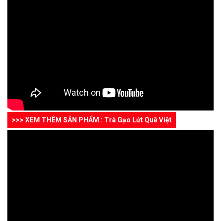
>>> XEM THÊM SẢN PHẨM : Trà Gạo Lứt Quê Việt