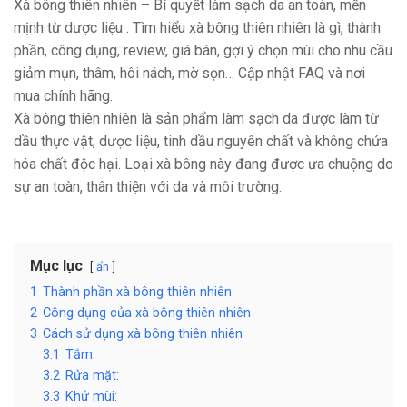
liệu
Xà bông thiên nhiên – Bí quyết làm sạch da an toàn, mền
mịnh từ dược liệu . Tìm hiểu xà bông thiên nhiên là gì, thành
phần, công dụng, review, giá bán, gợi ý chọn mùi cho nhu cầu
giảm mụn, thâm, hôi nách, mờ sọn… Cập nhật FAQ và nơi
mua chính hãng.
Xà bông thiên nhiên là sản phẩm làm sạch da được làm từ
dầu thực vật, dược liệu, tinh dầu nguyên chất và không chứa
hóa chất độc hại. Loại xà bông này đang được ưa chuộng do
sự an toàn, thân thiện với da và môi trường.
Mục lục
ẩn
1
Thành phần xà bông thiên nhiên
2
Công dụng của xà bông thiên nhiên
3
Cách sử dụng xà bông thiên nhiên
3.1
Tắm:
3.2
Rửa mặt:
3.3
Khử mùi: