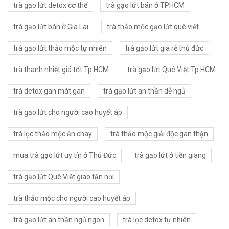
trà gạo lứt detox cơ thể
trà gạo lứt bán ở TPHCM
trà gạo lứt bán ở Gia Lai
trà thảo mộc gạo lứt quê việt
trà gạo lứt thảo mộc tự nhiên
trà gạo lứt giá rẻ thủ đức
trà thanh nhiệt giá tốt Tp.HCM
trà gạo lứt Quê Việt Tp.HCM
trà detox gan mát gan
trà gạo lứt an thần dễ ngủ
trà gạo lứt cho người cao huyết áp
trà lọc thảo mộc ăn chay
trà thảo mộc giải độc gan thận
mua trà gạo lứt uy tín ở Thủ Đức
trà gạo lứt ở tiền giang
trà gạo lứt Quê Việt giao tận nơi
trà thảo mộc cho người cao huyết áp
trà gạo lứt an thần ngủ ngon
trà lọc detox tự nhiên