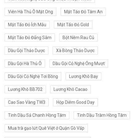
Viên Hà Thủ Ô Mật Ong
Mật Táo Đỏ Tâm An
Mật Táo Đỏ Ích Mẫu
Mật Táo Đỏ Gold
Mật Táo Đỏ Đẳng Sâm
Bột Nêm Rau Củ
Dầu Gội Thảo Dược
Xà Bông Thảo Dược
Dầu Gội Hà Thủ Ô
Dầu Gội Cỏ Nghệ Óng Mượt
Dầu Gội Cỏ Nghệ Tơi Bồng
Lương Khô Bay
Lương Khô BB702
Lương Khô Cacao
Cao Sao Vàng TW3
Hộp Diêm Good Day
Tinh Dầu Sả Chanh Hồng Tâm
Tinh Dầu Tràm Hồng Tâm
Mua trà gạo lứt Quê Việt ở Quận Gò Vấp