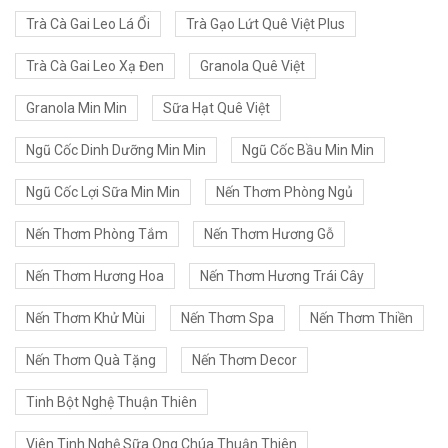
Trà Cà Gai Leo Lá Ổi
Trà Gạo Lứt Quê Việt Plus
Trà Cà Gai Leo Xạ Đen
Granola Quê Việt
Granola Min Min
Sữa Hạt Quê Việt
Ngũ Cốc Dinh Dưỡng Min Min
Ngũ Cốc Bầu Min Min
Ngũ Cốc Lợi Sữa Min Min
Nến Thơm Phòng Ngủ
Nến Thơm Phòng Tắm
Nến Thơm Hương Gỗ
Nến Thơm Hương Hoa
Nến Thơm Hương Trái Cây
Nến Thơm Khử Mùi
Nến Thơm Spa
Nến Thơm Thiền
Nến Thơm Quà Tặng
Nến Thơm Decor
Tinh Bột Nghệ Thuận Thiên
Viên Tinh Nghệ Sữa Ong Chúa Thuận Thiên