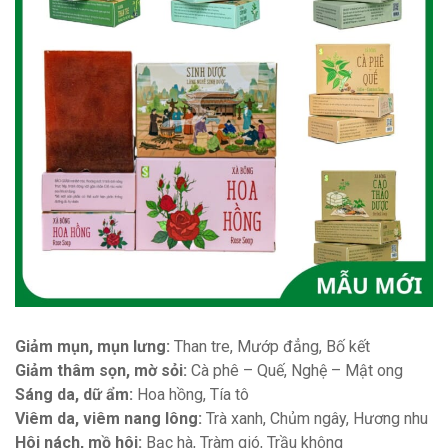
Giảm mụn, mụn lưng:
Than tre, Mướp đẳng, Bố kết
Giảm thâm sọn, mờ sỏi:
Cà phê – Quế, Nghệ – Mật ong
Sáng da, dữ ẩm:
Hoa hồng, Tía tô
Viêm da, viêm nang lông:
Trà xanh, Chủm ngây, Hương nhu
Hôi nách, mồ hôi:
Bạc hà, Tràm gió, Trầu không