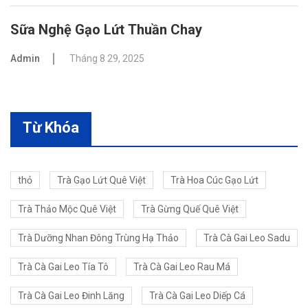
Sữa Nghệ Gạo Lứt Thuần Chay
Admin
Tháng 8 29, 2025
Từ Khóa
thỏ
Trà Gạo Lứt Quê Việt
Trà Hoa Cúc Gạo Lứt
Trà Thảo Mộc Quê Việt
Trà Gừng Quế Quê Việt
Trà Dưỡng Nhan Đông Trùng Hạ Thảo
Trà Cà Gai Leo Sadu
Trà Cà Gai Leo Tía Tô
Trà Cà Gai Leo Rau Má
Trà Cà Gai Leo Đinh Lăng
Trà Cà Gai Leo Diếp Cá