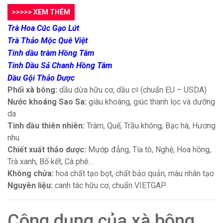
>>>>> XEM THÊM
Trà Hoa Cúc Gạo Lứt
Trà Thảo Mộc Quê Việt
Tinh dầu tràm Hồng Tâm
Tinh Dầu Sả Chanh Hồng Tâm
Dầu Gội Thảo Dược
Phổi xà bông:
dầu dừa hữu cơ, dầu cᵍ (chuẩn EU – USDA)
Nước khoáng Sao Sa:
giàu khoáng, giúc thanh lọc và dưỡng
da
Tinh dầu thiên nhiên:
Tràm, Quế, Trầu không, Bạc hà, Hương
nhu
Chiết xuất thảo dược:
Mướp đẳng, Tía tô, Nghệ, Hoa hồng,
Trà xanh, Bố kết, Cà phê…
Không chứa:
hoá chất tạo bọt, chất bảo quản, màu nhân tạo
Nguyên liệu:
canh tác hữu cơ, chuẩn VIETGAP
Công dụng của xà bông