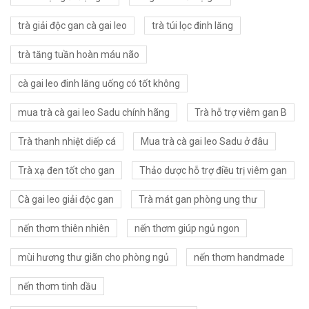
trà giải độc gan cà gai leo
trà túi lọc đinh lăng
trà tăng tuần hoàn máu não
cà gai leo đinh lăng uống có tốt không
mua trà cà gai leo Sadu chính hãng
Trà hỗ trợ viêm gan B
Trà thanh nhiệt diếp cá
Mua trà cà gai leo Sadu ở đâu
Trà xạ đen tốt cho gan
Thảo dược hỗ trợ điều trị viêm gan
Cà gai leo giải độc gan
Trà mát gan phòng ung thư
nến thơm thiên nhiên
nến thơm giúp ngủ ngon
mùi hương thư giãn cho phòng ngủ
nến thơm handmade
nến thơm tinh dầu