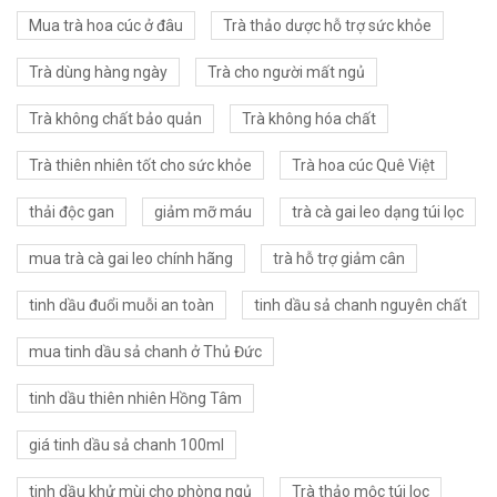
Mua trà hoa cúc ở đâu
Trà thảo dược hỗ trợ sức khỏe
Trà dùng hàng ngày
Trà cho người mất ngủ
Trà không chất bảo quản
Trà không hóa chất
Trà thiên nhiên tốt cho sức khỏe
Trà hoa cúc Quê Việt
thải độc gan
giảm mỡ máu
trà cà gai leo dạng túi lọc
mua trà cà gai leo chính hãng
trà hỗ trợ giảm cân
tinh dầu đuổi muỗi an toàn
tinh dầu sả chanh nguyên chất
mua tinh dầu sả chanh ở Thủ Đức
tinh dầu thiên nhiên Hồng Tâm
giá tinh dầu sả chanh 100ml
tinh dầu khử mùi cho phòng ngủ
Trà thảo mộc túi lọc