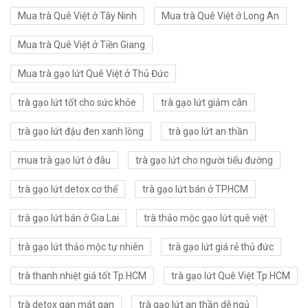
Mua trà Quê Việt ở Tây Ninh
Mua trà Quê Việt ở Long An
Mua trà Quê Việt ở Tiền Giang
Mua trà gạo lứt Quê Việt ở Thủ Đức
trà gạo lứt tốt cho sức khỏe
trà gạo lứt giảm cân
trà gạo lứt đậu đen xanh lòng
trà gạo lứt an thần
mua trà gạo lứt ở đâu
trà gạo lứt cho người tiểu đường
trà gạo lứt detox cơ thể
trà gạo lứt bán ở TPHCM
trà gạo lứt bán ở Gia Lai
trà thảo mộc gạo lứt quê việt
trà gạo lứt thảo mộc tự nhiên
trà gạo lứt giá rẻ thủ đức
trà thanh nhiệt giá tốt Tp.HCM
trà gạo lứt Quê Việt Tp.HCM
trà detox gan mát gan
trà gạo lứt an thần dễ ngủ