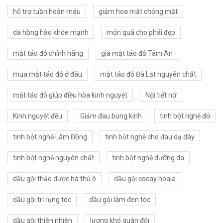
hỗ trợ tuần hoàn máu
giảm hoa mắt chóng mặt
da hồng hào khỏe mạnh
món quà cho phái đẹp
mật táo đỏ chính hãng
giá mật táo đỏ Tâm An
mua mật táo đỏ ở đâu
mật táo đỏ Đà Lạt nguyên chất
mật táo đỏ giúp điều hòa kinh nguyệt
Nội tiết nữ
Kinh nguyệt đều
Giảm đau bung kinh
tinh bột nghệ đỏ
tinh bột nghệ Lâm Đồng
tinh bột nghệ cho đau dạ dày
tinh bột nghệ nguyên chất
tinh bột nghệ dưỡng da
dầu gội thảo dược hà thủ ô
dầu gội cocay hoala
dầu gội trị rụng tóc
dầu gội làm đen tóc
dầu gội thiên nhiên
lương khô quân đội