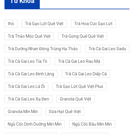
Từ Khóa
thỏ
Trà Gạo Lứt Quê Việt
Trà Hoa Cúc Gạo Lứt
Trà Thảo Mộc Quê Việt
Trà Gừng Quế Quê Việt
Trà Dưỡng Nhan Đông Trùng Hạ Thảo
Trà Cà Gai Leo Sadu
Trà Cà Gai Leo Tía Tô
Trà Cà Gai Leo Rau Má
Trà Cà Gai Leo Đinh Lăng
Trà Cà Gai Leo Diếp Cá
Trà Cà Gai Leo Lá Ổi
Trà Gạo Lứt Quê Việt Plus
Trà Cà Gai Leo Xạ Đen
Granola Quê Việt
Granola Min Min
Sữa Hạt Quê Việt
Ngũ Cốc Dinh Dưỡng Min Min
Ngũ Cốc Bầu Min Min