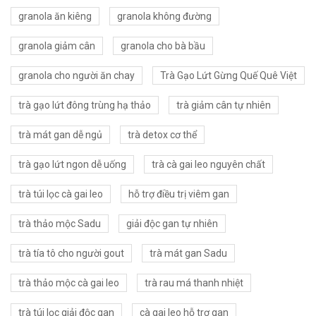
granola ăn kiêng
granola không đường
granola giảm cân
granola cho bà bầu
granola cho người ăn chay
Trà Gạo Lứt Gừng Quế Quê Việt
trà gạo lứt đông trùng hạ thảo
trà giảm cân tự nhiên
trà mát gan dễ ngủ
trà detox cơ thể
trà gạo lứt ngon dễ uống
trà cà gai leo nguyên chất
trà túi lọc cà gai leo
hỗ trợ điều trị viêm gan
trà thảo mộc Sadu
giải độc gan tự nhiên
trà tía tô cho người gout
trà mát gan Sadu
trà thảo mộc cà gai leo
trà rau má thanh nhiệt
trà túi lọc giải độc gan
cà gai leo hỗ trợ gan