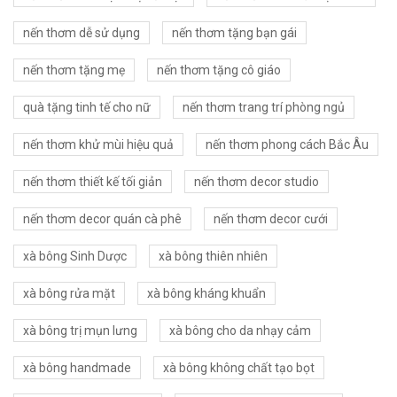
nến thơm dễ sử dụng
nến thơm tặng bạn gái
nến thơm tặng mẹ
nến thơm tặng cô giáo
quà tặng tinh tế cho nữ
nến thơm trang trí phòng ngủ
nến thơm khử mùi hiệu quả
nến thơm phong cách Bắc Âu
nến thơm thiết kế tối giản
nến thơm decor studio
nến thơm decor quán cà phê
nến thơm decor cưới
xà bông Sinh Dược
xà bông thiên nhiên
xà bông rửa mặt
xà bông kháng khuẩn
xà bông trị mụn lưng
xà bông cho da nhạy cảm
xà bông handmade
xà bông không chất tạo bọt