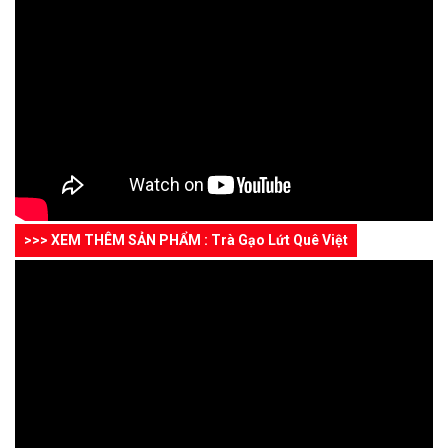
>>> XEM THÊM SẢN PHẨM : Trà Gạo Lứt Quê Việt