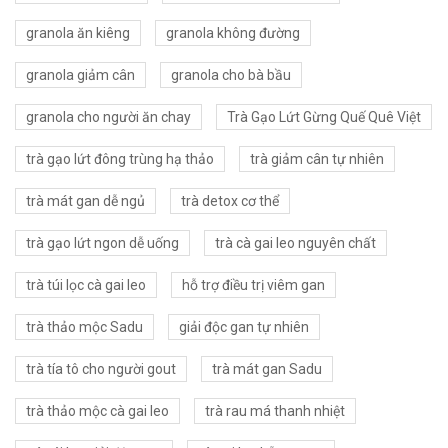
granola ăn kiêng
granola không đường
granola giảm cân
granola cho bà bầu
granola cho người ăn chay
Trà Gạo Lứt Gừng Quế Quê Việt
trà gạo lứt đông trùng hạ thảo
trà giảm cân tự nhiên
trà mát gan dễ ngủ
trà detox cơ thể
trà gạo lứt ngon dễ uống
trà cà gai leo nguyên chất
trà túi lọc cà gai leo
hỗ trợ điều trị viêm gan
trà thảo mộc Sadu
giải độc gan tự nhiên
trà tía tô cho người gout
trà mát gan Sadu
trà thảo mộc cà gai leo
trà rau má thanh nhiệt