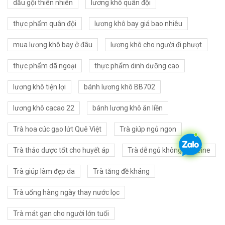
dầu gội thiên nhiên
lương khô quân đội
thực phẩm quân đội
lương khô bay giá bao nhiêu
mua lương khô bay ở đâu
lương khô cho người đi phượt
thực phẩm dã ngoại
thực phẩm dinh dưỡng cao
lương khô tiện lợi
bánh lương khô BB702
lương khô cacao 22
bánh lương khô ăn liền
Trà hoa cúc gạo lứt Quê Việt
Trà giúp ngủ ngon
Trà thảo dược tốt cho huyết áp
Trà dễ ngủ không caffeine
Trà giúp làm đẹp da
Trà tăng đề kháng
Trà uống hàng ngày thay nước lọc
Trà mát gan cho người lớn tuổi