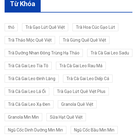
Từ Khóa
thỏ
Trà Gạo Lứt Quê Việt
Trà Hoa Cúc Gạo Lứt
Trà Thảo Mộc Quê Việt
Trà Gừng Quế Quê Việt
Trà Dưỡng Nhan Đông Trùng Hạ Thảo
Trà Cà Gai Leo Sadu
Trà Cà Gai Leo Tía Tô
Trà Cà Gai Leo Rau Má
Trà Cà Gai Leo Đinh Lăng
Trà Cà Gai Leo Diếp Cá
Trà Cà Gai Leo Lá Ổi
Trà Gạo Lứt Quê Việt Plus
Trà Cà Gai Leo Xạ Đen
Granola Quê Việt
Granola Min Min
Sữa Hạt Quê Việt
Ngũ Cốc Dinh Dưỡng Min Min
Ngũ Cốc Bầu Min Min