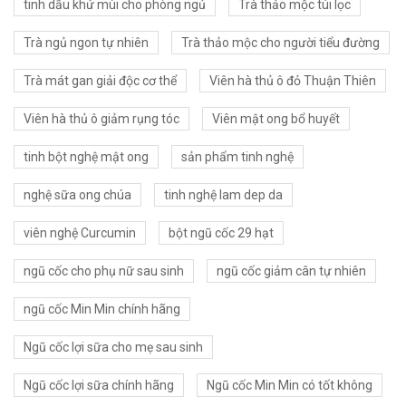
tinh dầu khử mùi cho phòng ngủ
Trà thảo mộc túi lọc
Trà ngủ ngon tự nhiên
Trà thảo mộc cho người tiểu đường
Trà mát gan giải độc cơ thể
Viên hà thủ ô đỏ Thuận Thiên
Viên hà thủ ô giảm rụng tóc
Viên mật ong bổ huyết
tinh bột nghệ mật ong
sản phẩm tinh nghệ
nghệ sữa ong chúa
tinh nghệ lam dep da
viên nghệ Curcumin
bột ngũ cốc 29 hạt
ngũ cốc cho phụ nữ sau sinh
ngũ cốc giảm cân tự nhiên
ngũ cốc Min Min chính hãng
Ngũ cốc lợi sữa cho mẹ sau sinh
Ngũ cốc lợi sữa chính hãng
Ngũ cốc Min Min có tốt không