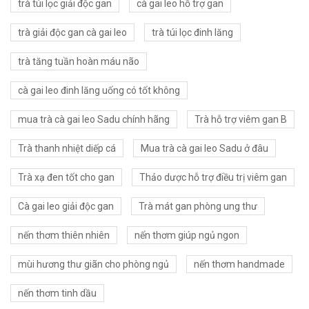
trà túi lọc giải độc gan
cà gai leo hỗ trợ gan
trà giải độc gan cà gai leo
trà túi lọc đinh lăng
trà tăng tuần hoàn máu não
cà gai leo đinh lăng uống có tốt không
mua trà cà gai leo Sadu chính hãng
Trà hỗ trợ viêm gan B
Trà thanh nhiệt diếp cá
Mua trà cà gai leo Sadu ở đâu
Trà xạ đen tốt cho gan
Thảo dược hỗ trợ điều trị viêm gan
Cà gai leo giải độc gan
Trà mát gan phòng ung thư
nến thơm thiên nhiên
nến thơm giúp ngủ ngon
mùi hương thư giãn cho phòng ngủ
nến thơm handmade
nến thơm tinh dầu