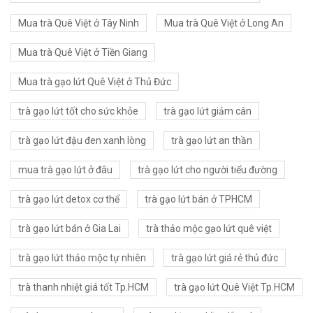
Mua trà Quê Việt ở Tây Ninh
Mua trà Quê Việt ở Long An
Mua trà Quê Việt ở Tiền Giang
Mua trà gạo lứt Quê Việt ở Thủ Đức
trà gạo lứt tốt cho sức khỏe
trà gạo lứt giảm cân
trà gạo lứt đậu đen xanh lòng
trà gạo lứt an thần
mua trà gạo lứt ở đâu
trà gạo lứt cho người tiểu đường
trà gạo lứt detox cơ thể
trà gạo lứt bán ở TPHCM
trà gạo lứt bán ở Gia Lai
trà thảo mộc gạo lứt quê việt
trà gạo lứt thảo mộc tự nhiên
trà gạo lứt giá rẻ thủ đức
trà thanh nhiệt giá tốt Tp.HCM
trà gạo lứt Quê Việt Tp.HCM