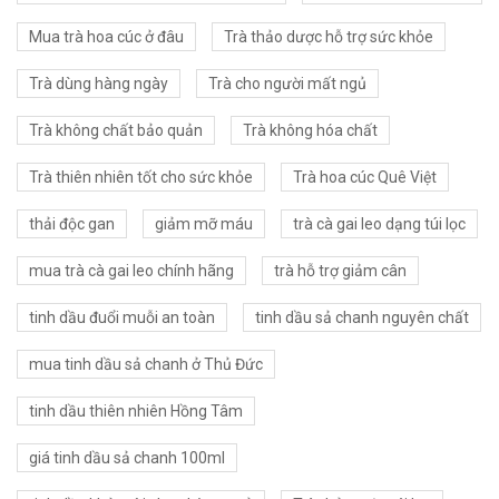
Mua trà hoa cúc ở đâu
Trà thảo dược hỗ trợ sức khỏe
Trà dùng hàng ngày
Trà cho người mất ngủ
Trà không chất bảo quản
Trà không hóa chất
Trà thiên nhiên tốt cho sức khỏe
Trà hoa cúc Quê Việt
thải độc gan
giảm mỡ máu
trà cà gai leo dạng túi lọc
mua trà cà gai leo chính hãng
trà hỗ trợ giảm cân
tinh dầu đuổi muỗi an toàn
tinh dầu sả chanh nguyên chất
mua tinh dầu sả chanh ở Thủ Đức
tinh dầu thiên nhiên Hồng Tâm
giá tinh dầu sả chanh 100ml