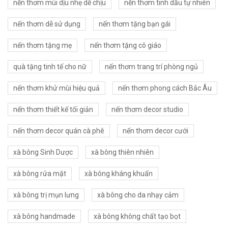
nến thơm mùi dịu nhẹ dễ chịu
nến thơm tinh dầu tự nhiên
nến thơm dễ sử dụng
nến thơm tặng bạn gái
nến thơm tặng mẹ
nến thơm tặng cô giáo
quà tặng tinh tế cho nữ
nến thơm trang trí phòng ngủ
nến thơm khử mùi hiệu quả
nến thơm phong cách Bắc Âu
nến thơm thiết kế tối giản
nến thơm decor studio
nến thơm decor quán cà phê
nến thơm decor cưới
xà bông Sinh Dược
xà bông thiên nhiên
xà bông rửa mặt
xà bông kháng khuẩn
xà bông trị mụn lưng
xà bông cho da nhạy cảm
xà bông handmade
xà bông không chất tạo bọt