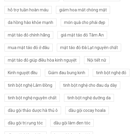
hỗ trợ tuần hoàn máu
giảm hoa mắt chóng mặt
da hồng hào khỏe mạnh
món quà cho phái đẹp
mật táo đỏ chính hãng
giá mật táo đỏ Tâm An
mua mật táo đỏ ở đâu
mật táo đỏ Đà Lạt nguyên chất
mật táo đỏ giúp điều hòa kinh nguyệt
Nội tiết nữ
Kinh nguyệt đều
Giảm đau bung kinh
tinh bột nghệ đỏ
tinh bột nghệ Lâm Đồng
tinh bột nghệ cho đau dạ dày
tinh bột nghệ nguyên chất
tinh bột nghệ dưỡng da
dầu gội thảo dược hà thủ ô
dầu gội cocay hoala
dầu gội trị rụng tóc
dầu gội làm đen tóc