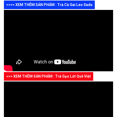
>>>> XEM THÊM SẢN PHẨM : Trà Cà Gai Leo Sadu
>>> XEM THÊM SẢN PHẨM : Trà Gạo Lứt Quê Việt