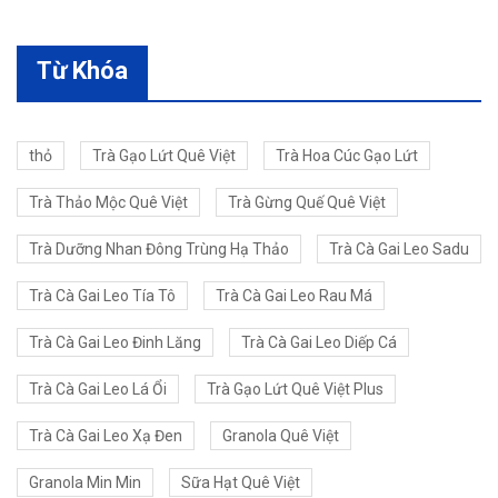
Từ Khóa
thỏ
Trà Gạo Lứt Quê Việt
Trà Hoa Cúc Gạo Lứt
Trà Thảo Mộc Quê Việt
Trà Gừng Quế Quê Việt
Trà Dưỡng Nhan Đông Trùng Hạ Thảo
Trà Cà Gai Leo Sadu
Trà Cà Gai Leo Tía Tô
Trà Cà Gai Leo Rau Má
Trà Cà Gai Leo Đinh Lăng
Trà Cà Gai Leo Diếp Cá
Trà Cà Gai Leo Lá Ổi
Trà Gạo Lứt Quê Việt Plus
Trà Cà Gai Leo Xạ Đen
Granola Quê Việt
Granola Min Min
Sữa Hạt Quê Việt