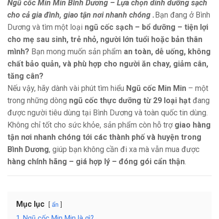
tỉnh
Ngũ cốc Min Min Bình Dương – Lựa chọn dinh dưỡng sạch
cho cả gia đình, giao tận nơi nhanh chóng .
Bạn đang ở Bình
Dương và tìm một loại
ngũ cốc sạch – bổ dưỡng – tiện lợi
cho mẹ sau sinh, trẻ nhỏ, người lớn tuổi hoặc bản thân
mình?
Bạn mong muốn sản phẩm
an toàn, dễ uống, không
chất bảo quản, và phù hợp cho người ăn chay, giảm cân,
tăng cân?
Nếu vậy, hãy dành vài phút tìm hiểu
Ngũ cốc Min Min
– một
trong những dòng
ngũ cốc thực dưỡng từ 29 loại hạt
đang
được người tiêu dùng tại Bình Dương và toàn quốc tin dùng.
Không chỉ tốt cho sức khỏe, sản phẩm còn hỗ trợ
giao hàng
tận nơi nhanh chóng tới các thành phố và huyện trong
Bình Dương
, giúp bạn không cần đi xa mà vẫn mua được
hàng chính hãng – giá hợp lý – đóng gói cẩn thận
.
Mục lục
ẩn
1
Ngũ cốc Min Min là gì?