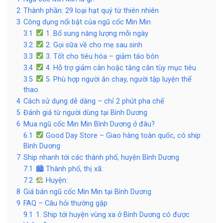
2
Thành phần: 29 loại hạt quý từ thiên nhiên
3
Công dụng nổi bật của ngũ cốc Min Min
3.1
1. Bổ sung năng lượng mỗi ngày
3.2
2. Gọi sữa về cho mẹ sau sinh
3.3
3. Tốt cho tiêu hóa – giảm táo bón
3.4
4. Hỗ trợ giảm cân hoặc tăng cân tùy mục tiêu
3.5
5. Phù hợp người ăn chay, người tập luyện thể
thao
4
Cách sử dụng dễ dàng – chỉ 2 phút pha chế
5
Đánh giá từ người dùng tại Bình Dương
6
Mua ngũ cốc Min Min Bình Dương ở đâu?
6.1
Good Day Store – Giao hàng toàn quốc, có ship
Bình Dương
7
Ship nhanh tới các thành phố, huyện Bình Dương
7.1
🏙 Thành phố, thị xã:
7.2
Huyện:
8
Giá bán ngũ cốc Min Min tại Bình Dương
9
FAQ – Câu hỏi thường gặp
9.1
1. Ship tới huyện vùng xa ở Bình Dương có được