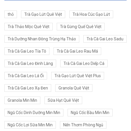
thỏ
Trà Gạo Lứt Quê Việt
Trà Hoa Cúc Gạo Lứt
Trà Thảo Mộc Quê Việt
Trà Gừng Quế Quê Việt
Trà Dưỡng Nhan Đông Trùng Hạ Thảo
Trà Cà Gai Leo Sadu
Trà Cà Gai Leo Tía Tô
Trà Cà Gai Leo Rau Má
Trà Cà Gai Leo Đinh Lăng
Trà Cà Gai Leo Diếp Cá
Trà Cà Gai Leo Lá Ổi
Trà Gạo Lứt Quê Việt Plus
Trà Cà Gai Leo Xạ Đen
Granola Quê Việt
Granola Min Min
Sữa Hạt Quê Việt
Ngũ Cốc Dinh Dưỡng Min Min
Ngũ Cốc Bầu Min Min
Ngũ Cốc Lợi Sữa Min Min
Nến Thơm Phòng Ngủ