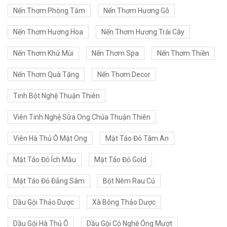
Nến Thơm Phòng Tắm
Nến Thơm Hương Gỗ
Nến Thơm Hương Hoa
Nến Thơm Hương Trái Cây
Nến Thơm Khử Mùi
Nến Thơm Spa
Nến Thơm Thiền
Nến Thơm Quà Tặng
Nến Thơm Decor
Tinh Bột Nghệ Thuận Thiên
Viên Tinh Nghệ Sữa Ong Chúa Thuận Thiên
Viên Hà Thủ Ô Mật Ong
Mật Táo Đỏ Tâm An
Mật Táo Đỏ Ích Mẫu
Mật Táo Đỏ Gold
Mật Táo Đỏ Đẳng Sâm
Bột Nêm Rau Củ
Dầu Gội Thảo Dược
Xà Bông Thảo Dược
Dầu Gội Hà Thủ Ô
Dầu Gội Cỏ Nghệ Óng Mượt