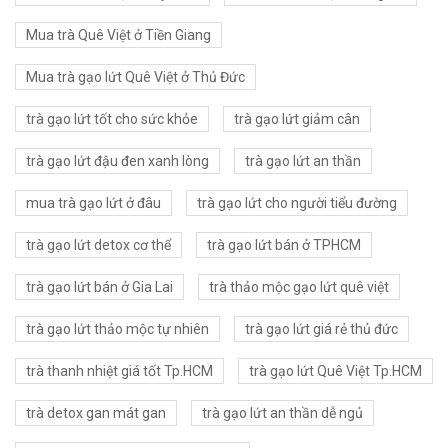
Mua trà Quê Việt ở Tiền Giang
Mua trà gạo lứt Quê Việt ở Thủ Đức
trà gạo lứt tốt cho sức khỏe
trà gạo lứt giảm cân
trà gạo lứt đậu đen xanh lòng
trà gạo lứt an thần
mua trà gạo lứt ở đâu
trà gạo lứt cho người tiểu đường
trà gạo lứt detox cơ thể
trà gạo lứt bán ở TPHCM
trà gạo lứt bán ở Gia Lai
trà thảo mộc gạo lứt quê việt
trà gạo lứt thảo mộc tự nhiên
trà gạo lứt giá rẻ thủ đức
trà thanh nhiệt giá tốt Tp.HCM
trà gạo lứt Quê Việt Tp.HCM
trà detox gan mát gan
trà gạo lứt an thần dễ ngủ