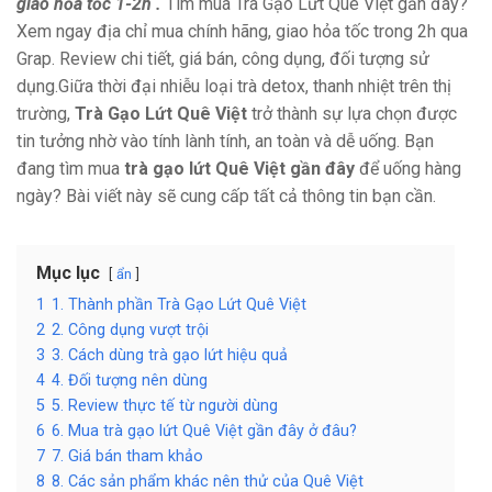
giao hỏa tốc 1-2h .
Tìm mua Trà Gạo Lứt Quê Việt gần đây?
Xem ngay địa chỉ mua chính hãng, giao hỏa tốc trong 2h qua
Grap. Review chi tiết, giá bán, công dụng, đối tượng sử
dụng.Giữa thời đại nhiễu loại trà detox, thanh nhiệt trên thị
trường,
Trà Gạo Lứt Quê Việt
trở thành sự lựa chọn được
tin tưởng nhờ vào tính lành tính, an toàn và dễ uống. Bạn
đang tìm mua
trà gạo lứt Quê Việt gần đây
để uống hàng
ngày? Bài viết này sẽ cung cấp tất cả thông tin bạn cần.
Mục lục
ẩn
1
1. Thành phần Trà Gạo Lứt Quê Việt
2
2. Công dụng vượt trội
3
3. Cách dùng trà gạo lứt hiệu quả
4
4. Đối tượng nên dùng
5
5. Review thực tế từ người dùng
6
6. Mua trà gạo lứt Quê Việt gần đây ở đâu?
7
7. Giá bán tham khảo
8
8. Các sản phẩm khác nên thử của Quê Việt