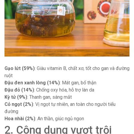
Gạo lứt (59%)
: Giàu vitamin B, chất xơ, tốt cho gan và đường
ruột
Đậu đen xanh lòng (14%)
: Mát gan, bổ thận
Đậu đỏ (14%)
: Chống oxy hóa, hỗ trợ làn da
Kỳ tử (9%)
: Thanh gan, sáng mắt
Cỏ ngọt (2%)
: Vị ngọt tự nhiên, an toàn cho người tiểu
đường
Hoa nhài (2%)
: An thần, giúc ngủ ngon
2. Công dụng vượt trội