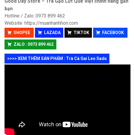
Good Day Store – Trà Gạo Lứt Quê Việt chính hãng gần
bạn
Hotline / Zalo: 0973 899 462
Website:
https://muanhanhhon.com
SHOPEE
LAZADA
TIKTOK
FACEBOOK
ZALO : 0973 899 462
>>>> XEM THÊM SẢN PHẨM : Trà Cà Gai Leo Sadu