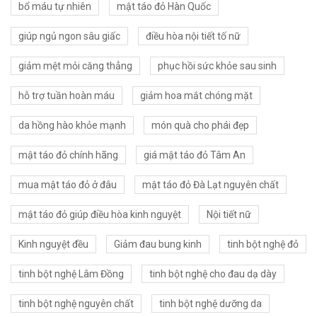
bổ máu tự nhiên
mật táo đỏ Hàn Quốc
giúp ngủ ngon sâu giấc
điều hòa nội tiết tố nữ
giảm mệt mỏi căng thẳng
phục hồi sức khỏe sau sinh
hỗ trợ tuần hoàn máu
giảm hoa mắt chóng mặt
da hồng hào khỏe mạnh
món quà cho phái đẹp
mật táo đỏ chính hãng
giá mật táo đỏ Tâm An
mua mật táo đỏ ở đâu
mật táo đỏ Đà Lạt nguyên chất
mật táo đỏ giúp điều hòa kinh nguyệt
Nội tiết nữ
Kinh nguyệt đều
Giảm đau bung kinh
tinh bột nghệ đỏ
tinh bột nghệ Lâm Đồng
tinh bột nghệ cho đau dạ dày
tinh bột nghệ nguyên chất
tinh bột nghệ dưỡng da