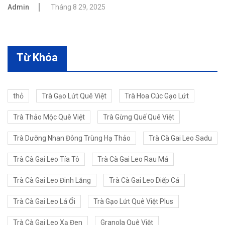
Admin
Tháng 8 29, 2025
Từ Khóa
thỏ
Trà Gạo Lứt Quê Việt
Trà Hoa Cúc Gạo Lứt
Trà Thảo Mộc Quê Việt
Trà Gừng Quế Quê Việt
Trà Dưỡng Nhan Đông Trùng Hạ Thảo
Trà Cà Gai Leo Sadu
Trà Cà Gai Leo Tía Tô
Trà Cà Gai Leo Rau Má
Trà Cà Gai Leo Đinh Lăng
Trà Cà Gai Leo Diếp Cá
Trà Cà Gai Leo Lá Ổi
Trà Gạo Lứt Quê Việt Plus
Trà Cà Gai Leo Xạ Đen
Granola Quê Việt