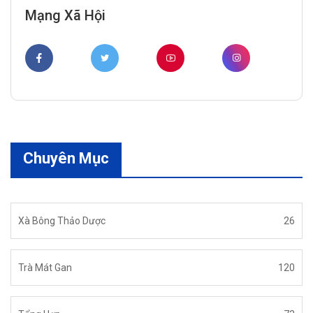
Mạng Xã Hội
Chuyên Mục
Xà Bông Thảo Dược
26
Trà Mát Gan
120