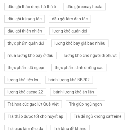
dầu gội thảo dược hà thủ ô
dầu gội cocay hoala
dầu gội trị rụng tóc
dầu gội làm đen tóc
dầu gội thiên nhiên
lương khô quân đội
thực phẩm quân đội
lương khô bay giá bao nhiêu
mua lương khô bay ở đâu
lương khô cho người đi phượt
thực phẩm dã ngoại
thực phẩm dinh dưỡng cao
lương khô tiện lợi
bánh lương khô BB702
lương khô cacao 22
bánh lương khô ăn liền
Trà hoa cúc gạo lứt Quê Việt
Trà giúp ngủ ngon
Trà thảo dược tốt cho huyết áp
Trà dễ ngủ không caffeine
Trà giúp làm đẹp da
Trà tăng đề kháng