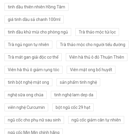
tinh dầu thiên nhiên Hồng Tâm
giá tinh dầu sả chanh 100ml
tinh dầu khử mùi cho phòng ngủ
Trà thảo mộc túi lọc
Trà ngủ ngon tự nhiên
Trà thảo mộc cho người tiểu đường
Trà mát gan giải độc cơ thể
Viên hà thủ ô đỏ Thuận Thiên
Viên hà thủ ô giảm rụng tóc
Viên mật ong bổ huyết
tinh bột nghệ mật ong
sản phẩm tinh nghệ
nghệ sữa ong chúa
tinh nghệ lam dep da
viên nghệ Curcumin
bột ngũ cốc 29 hạt
ngũ cốc cho phụ nữ sau sinh
ngũ cốc giảm cân tự nhiên
ngũ cốc Min Min chính hãng