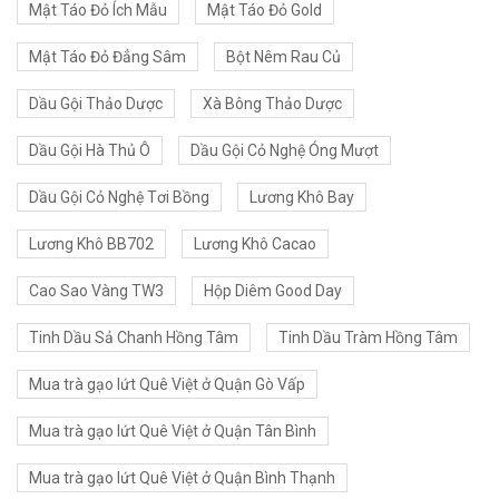
Mật Táo Đỏ Ích Mẫu
Mật Táo Đỏ Gold
Mật Táo Đỏ Đẳng Sâm
Bột Nêm Rau Củ
Dầu Gội Thảo Dược
Xà Bông Thảo Dược
Dầu Gội Hà Thủ Ô
Dầu Gội Cỏ Nghệ Óng Mượt
Dầu Gội Cỏ Nghệ Tơi Bồng
Lương Khô Bay
Lương Khô BB702
Lương Khô Cacao
Cao Sao Vàng TW3
Hộp Diêm Good Day
Tinh Dầu Sả Chanh Hồng Tâm
Tinh Dầu Tràm Hồng Tâm
Mua trà gạo lứt Quê Việt ở Quận Gò Vấp
Mua trà gạo lứt Quê Việt ở Quận Tân Bình
Mua trà gạo lứt Quê Việt ở Quận Bình Thạnh