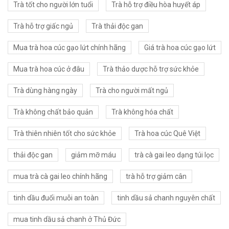
Trà tốt cho người lớn tuổi
Trà hỗ trợ điều hòa huyết áp
Trà hỗ trợ giấc ngủ
Trà thải độc gan
Mua trà hoa cúc gạo lứt chính hãng
Giá trà hoa cúc gạo lứt
Mua trà hoa cúc ở đâu
Trà thảo dược hỗ trợ sức khỏe
Trà dùng hàng ngày
Trà cho người mất ngủ
Trà không chất bảo quản
Trà không hóa chất
Trà thiên nhiên tốt cho sức khỏe
Trà hoa cúc Quê Việt
thải độc gan
giảm mỡ máu
trà cà gai leo dạng túi lọc
mua trà cà gai leo chính hãng
trà hỗ trợ giảm cân
tinh dầu đuổi muỗi an toàn
tinh dầu sả chanh nguyên chất
mua tinh dầu sả chanh ở Thủ Đức