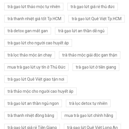
trà gạo lứt thảo mộc tự nhiên
trà gạo lứt giá rẻ thủ đức
trà thanh nhiệt giá tốt Tp.HCM
trà gạo lứt Quê Việt Tp.HCM
trà detox gan mát gan
trà gạo lứt an thần dễ ngủ
trà gạo lứt cho người cao huyết áp
trà lọc thảo mộc ăn chay
trà thảo mộc giải độc gan thận
mua trà gạo lứt uy tín ở Thủ Đức
trà gạo lứt ở tiền giang
trà gạo lứt Quê Việt giao tận nơi
trà thảo mộc cho người cao huyết áp
trà gạo lứt an thần ngủ ngon
trà lọc detox tự nhiên
trà thanh nhiệt đồng bằng
mua trà gạo lứt chính hãng
trà gạo lứt giá rẻ Tiền Giang
trà gạo lứt Quê Việt Long An