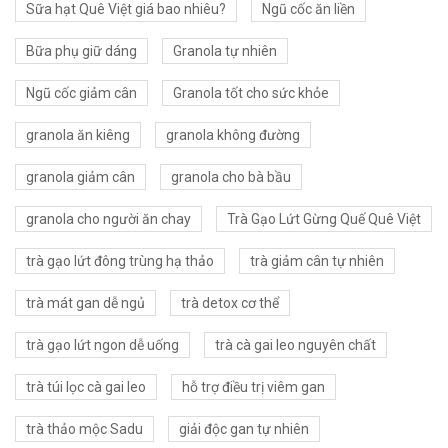
Sữa hạt Quê Việt giá bao nhiêu?
Ngũ cốc ăn liền
Bữa phụ giữ dáng
Granola tự nhiên
Ngũ cốc giảm cân
Granola tốt cho sức khỏe
granola ăn kiêng
granola không đường
granola giảm cân
granola cho bà bầu
granola cho người ăn chay
Trà Gạo Lứt Gừng Quế Quê Việt
trà gạo lứt đông trùng hạ thảo
trà giảm cân tự nhiên
trà mát gan dễ ngủ
trà detox cơ thể
trà gạo lứt ngon dễ uống
trà cà gai leo nguyên chất
trà túi lọc cà gai leo
hỗ trợ điều trị viêm gan
trà thảo mộc Sadu
giải độc gan tự nhiên