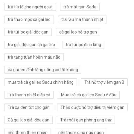
trà tía tô cho người gout
trà mát gan Sadu
trà thảo mộc cà gai leo
trà rau má thanh nhiệt
trà túi lọc giải độc gan
cà gai leo hỗ trợ gan
trà giải độc gan cà gai leo
trà túi lọc đinh lăng
trà tăng tuần hoàn máu não
cà gai leo đinh lăng uống có tốt không
mua trà cà gai leo Sadu chính hãng
Trà hỗ trợ viêm gan B
Trà thanh nhiệt diếp cá
Mua trà cà gai leo Sadu ở đâu
Trà xạ đen tốt cho gan
Thảo dược hỗ trợ điều trị viêm gan
Cà gai leo giải độc gan
Trà mát gan phòng ung thư
nến thơm thiên nhiên
nến thơm giúp ngủ ngon