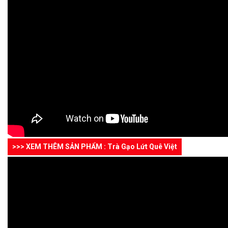
>>> XEM THÊM SẢN PHẨM : Trà Gạo Lứt Quê Việt