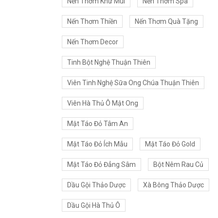
Nến Thơm Khử Mùi
Nến Thơm Spa
Nến Thơm Thiền
Nến Thơm Quà Tặng
Nến Thơm Decor
Tinh Bột Nghệ Thuận Thiên
Viên Tinh Nghệ Sữa Ong Chúa Thuận Thiên
Viên Hà Thủ Ô Mật Ong
Mật Táo Đỏ Tâm An
Mật Táo Đỏ Ích Mẫu
Mật Táo Đỏ Gold
Mật Táo Đỏ Đẳng Sâm
Bột Nêm Rau Củ
Dầu Gội Thảo Dược
Xà Bông Thảo Dược
Dầu Gội Hà Thủ Ô