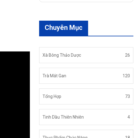
Chuyên Mục
Xà Bông Thảo Dược
26
Trà Mát Gan
120
Tổng Hợp
73
Tinh Dầu Thiên Nhiên
4
Thực Phẩm Chức Năng
18