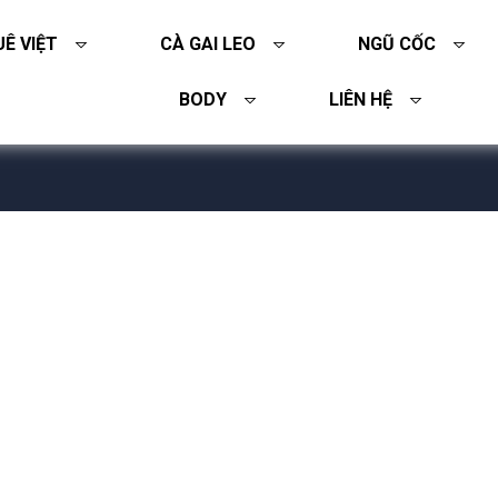
Ê VIỆT
CÀ GAI LEO
NGŨ CỐC
BODY
LIÊN HỆ